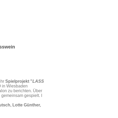
Esswein
ihr
Spielprojekt "
LASS
19 in Wiesbaden
lon zu berichten. Über
n gemeinsam gespielt. I
utsch, Lotte Günther,