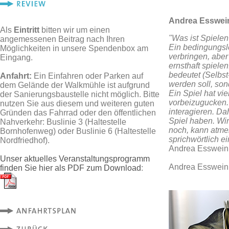
Andrea Esswein 
Als
Eintritt
bitten wir um einen
"Was ist Spiele
angemessenen Beitrag nach Ihren
Ein bedingungslo
Möglichkeiten in unsere Spendenbox am
verbringen, aber
Eingang.
ernsthaft spiele
bedeutet (Selbst
Anfahrt:
Ein Einfahren oder Parken auf
werden soll, son
dem Gelände der Walkmühle ist aufgrund
Ein Spiel hat vi
der Sanierungsbaustelle nicht möglich. Bitte
vorbeizugucken. 
nutzen Sie aus diesem und weiteren guten
interagieren. Da
Gründen das Fahrrad oder den öffentlichen
Spiel haben. Wir
Nahverkehr: Buslinie 3 (Haltestelle
noch, kann atmen
Bornhofenweg) oder Buslinie 6 (Haltestelle
sprichwörtlich e
Nordfriedhof).
Andrea Esswein
Unser aktuelles Veranstaltungsprogramm
Andrea Esswein 
finden Sie hier als PDF zum Download
: