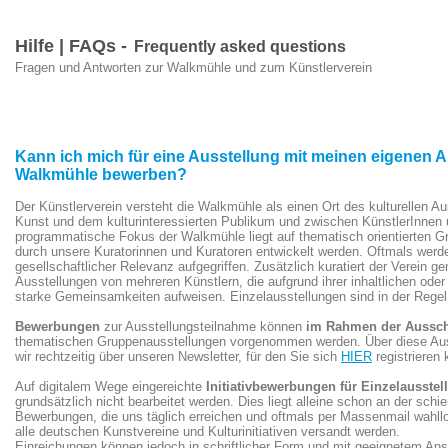
Hilfe | FAQs -
Frequently asked questions
Fragen und Antworten zur Walkmühle und zum Künstlerverein
Kann ich mich für eine Ausstellung mit meinen eigenen Ar
Walkmühle bewerben?
Der Künstlerverein versteht die Walkmühle als einen Ort des kulturellen 
Kunst und dem kulturinteressierten Publikum und zwischen KünstlerInnen 
programmatische Fokus der Walkmühle liegt auf thematisch orientierten G
durch unsere Kuratorinnen und Kuratoren entwickelt werden. Oftmals werd
gesellschaftlicher Relevanz aufgegriffen. Zusätzlich kuratiert der Verein g
Ausstellungen von mehreren Künstlern, die aufgrund ihrer inhaltlichen oder 
starke Gemeinsamkeiten aufweisen. Einzelausstellungen sind in der Regel
Bewerbungen
zur Ausstellungsteilnahme können
im Rahmen der Aussc
thematischen Gruppenausstellungen vorgenommen werden. Über diese Aus
wir rechtzeitig über unseren Newsletter, für den Sie sich
HIER
registrieren
Auf digitalem Wege eingereichte
Initiativbewerbungen für Einzelausste
grundsätzlich nicht bearbeitet werden. Dies liegt alleine schon an der sch
Bewerbungen, die uns täglich erreichen und oftmals per Massenmail wahl
alle deutschen Kunstvereine und Kulturinitiativen versandt werden.
Einreichungen können jedoch in schriftlicher Form und mit geeignetem An